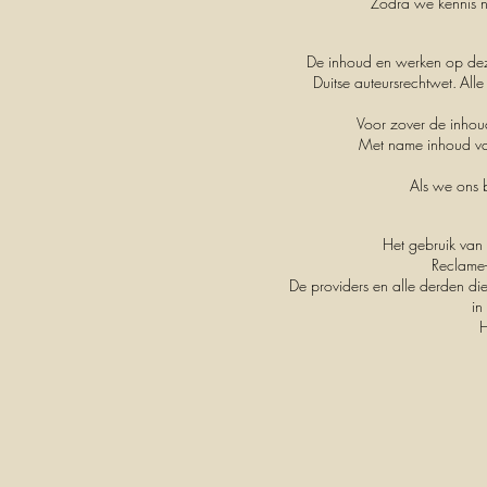
Zodra we kennis ne
De inhoud en werken op dez
Duitse auteursrechtwet.
Alle
Voor zover de inhou
Met name inhoud va
Als we ons b
Het gebruik van 
Reclame-
De providers en alle derden di
in
H