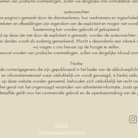
men van juridische overtredingen, zullen we dergelijke links onmiddellijk va
auteursrechten
e pagina's gemaakt door de dienstverleners, hun werknemers en ingeschake
 teksten en afbeeldingen zijn eigendom van de exploitant
en mogen niet word
Toestemming
kan worden gebruikt of gekopieerd.
d op deze site niet door de exploitant is gemaakt, worden de auteursrechten
n derden wordt als zodanig gemarkeerd. Mocht u desondanks een inbreuk o
wij vragen u ons hiervan op de hoogte te stellen.
ewust worden van juridische overtredingen, zullen we dergelijke inhoud onmi
Notitie
de contactgegevens die zijn gepubliceerd in het kader van de afdrukverplich
 en informatiemateriaal waar uitdrukkelijk om wordt gevraagd, is hierbij uitdr
e op deze website worden genoemd, behouden zich uitdrukkelijk het recht vo
 het geval van het ongevraagd verzenden van advertentie-informatie, zoals sp
etzelfde geldt voor het commerciële gebruik en de openbaarmaking van de 
afdruk
Gegevensbescherming