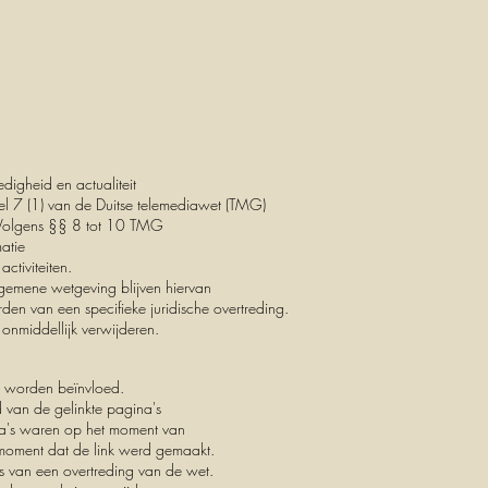
digheid en actualiteit
el 7 (1) van de Duitse telemediawet (TMG)
 Volgens §§ 8 tot 10 TMG
matie
tiviteiten.
lgemene wetgeving blijven hiervan
en van een specifieke juridische overtreding.
onmiddellijk verwijderen.
n worden beïnvloed.
van de gelinkte pagina's
ina's waren op het moment van
t moment dat de link werd gemaakt.
js van een overtreding van de wet.