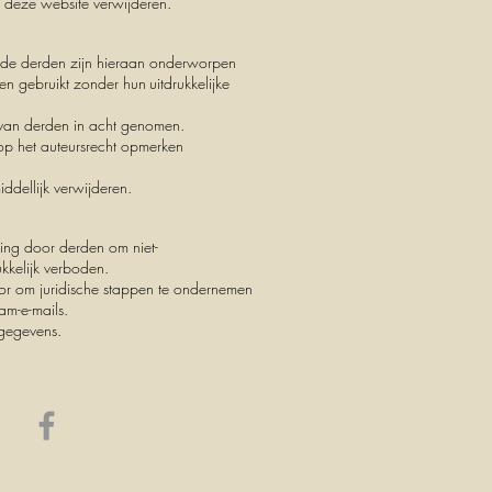
n deze website verwijderen.
lde derden zijn hieraan onderworpen
en gebruikt zonder hun
uitdrukkelijke
 van derden in acht genomen.
p het auteursrecht opmerken
ddellijk verwijderen.
ting door derden om niet-
ukkelijk verboden.
or om juridische stappen te ondernemen
am-e-mails.
gegevens.