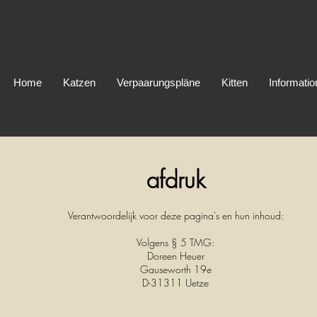
Home
Katzen
Verpaarungspläne
Kitten
Informati
afdruk
Verantwoordelijk voor deze pagina's en hun inhoud:
Volgens § 5 TMG:
Doreen Heuer
Gauseworth 19e
D-31311 Uetze