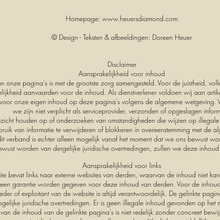
Homepage:
www.heuersdiamond.com
© Design - Teksten & afbeeldingen: Doreen Heuer
Disclaimer
Aansprakelijkheid voor inhoud
 onze pagina's is met de grootste zorg samengesteld. Voor de juistheid, volle
lijkheid aanvaarden voor de inhoud. Als dienstverlener voldoen wij aan artik
 voor onze eigen
inhoud op deze pagina's volgens de algemene wetgeving.
we zijn niet verplicht als serviceprovider, verzonden of opgeslagen
infor
ezicht houden op of onderzoeken van omstandigheden die wijzen op illegale ac
bruik van informatie te verwijderen of blokkeren in overeenstemming met de a
it verband is echter alleen mogelijk vanaf het moment dat we ons bewust word
ust worden van dergelijke juridische overtredingen, zullen we deze inhoud 
Aansprakelijkheid voor links
te bevat links naar externe websites van derden, waarvan de inhoud niet ka
een garantie worden gegeven voor deze inhoud van derden. Voor de inhoud 
eder of exploitant van de website is altijd verantwoordelijk. De gelinkte pag
gelijke juridische overtredingen. Er is geen illegale inhoud gevonden op he
van de inhoud van de gelinkte pagina's is niet redelijk zonder concreet bewi