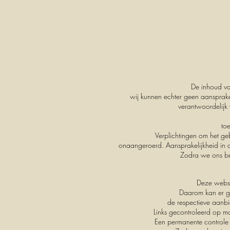
De inhoud van
wij kunnen echter geen aansprake
verantwoordelijk
to
Verplichtingen om het ge
onaangeroerd. Aansprakelijkheid in d
Zodra we ons bew
Deze websi
Daarom kan er g
de respectieve aanbi
Links gecontroleerd op mo
Een permanente controle 