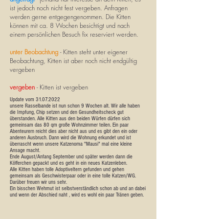
ist jedoch noch nicht fest vergeben. Anfragen
werden gerne entgegengenommen. Die Kitten
können mit ca. 8 Wochen besichtigt und nach
einem persönlichen Besuch fix reserviert werden.
unter Beobachtung
- Kitten steht unter eigener
Beobachtung, Kitten ist aber noch nicht endgültig
vergeben
vergeben
- Kitten ist vergeben
Update vom
31.07.2022
unsere Rasselbande ist nun schon 9 Wochen alt. Wir alle haben
die Impfung, Chip setzen und den Gesundheitscheck gut
überstanden. Alle Kitten aus den beiden Würfen dürfen sich
gemeinsam das 80 qm große Wohnzimmer teilen. Ein paar
Abenteurern reicht dies aber nicht aus und es gibt den ein oder
anderen Ausbruch. Dann wird die Wohnung erkundet und ist
überrascht wenn unsere Katzenoma "Mausi" mal eine kleine
Ansage macht.
Ende August/Anfang September und später werden dann die
Köfferchen gepackt und es geht in ein neues Katzenleben.
Alle Kitten haben tolle Adoptiveltern gefunden und gehen
gemeinsam als Geschwisterpaar oder in eine tolle Katzen/WG.
Darüber freuen wir uns sehr.
Ein bisschen Wehmut ist selbstverständlich schon ab und an dabei
und wenn der Abschied naht , wird es wohl ein paar Tränen geben.