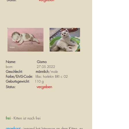
Name: Gismo
born:
27.05.2022
Geschlecht: männlich
/
male
Farbe/EMS-Code:
lillac harlekin
BRI c 02
Geburtsgewicht:
110 g
vergeben
Status:
frei
- Kitten ist noch frei
angefragt
- jemand hat Interesse an dem Kitten, es