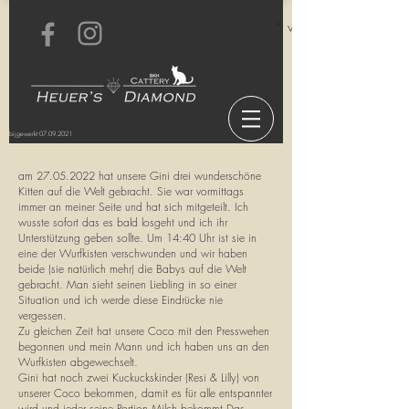
* voor informatie over o
bijgewerkt
07.09.2021
am
27.05.2022
hat unsere Gini drei wunderschöne
Kitten auf die Welt gebracht. Sie war vormittags
immer an meiner Seite und hat sich mitgeteilt. Ich
wusste sofort das es bald losgeht und ich ihr
Unterstützung geben sollte. Um 14:40 Uhr ist sie in
eine der Wurfkisten verschwunden und wir haben
beide (sie natürlich mehr) die Babys auf die Welt
gebracht. Man sieht seinen Liebling in so einer
Situation und ich werde diese Eindrücke nie
vergessen.
Zu gleichen Zeit hat unsere Coco mit den Presswehen
begonnen und mein Mann und ich haben uns an den
Wurfkisten abgewechselt.
Gini hat noch zwei Kuckuckskinder (Resi & Lilly) von
unserer Coco bekommen, damit es für alle entspannter
wird und jeder seine Portion Milch bekommt.Das