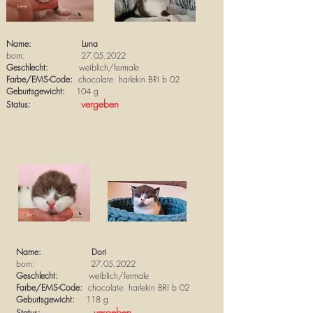
Name: Luna
born:
27.05.2022
Geschlecht:
weiblich/
fermale
Farbe/EMS-Code:
chocolate harlekin
BRI b 02
Geburtsgewicht:
104 g
vergeben
Status:
Name: Dori
born:
27.05.2022
Geschlecht:
weiblich/
fermale
Farbe/EMS-Code:
chocolate harlekin
BRI b 02
Geburtsgewicht:
118 g
vergeben
Status: