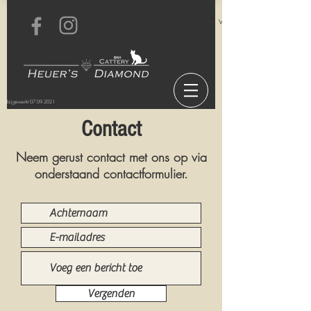
* voor informatie over o
bijgewerkt
07.09.2021
Contact
Neem gerust contact met ons op via
onderstaand contactformulier.
Verzenden